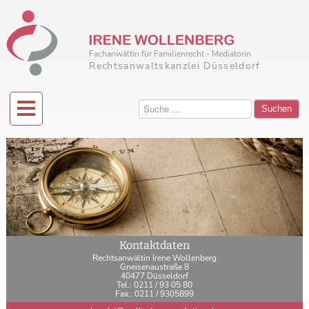
Fachanwältin für Familienrecht - Mediatorin
Rechtsanwaltskanzlei Düsseldorf
Suchen
Kontaktdaten
Rechtsanwältin Irene Wollenberg
Gneisenaustraße 8
40477 Düsseldorf
Tel.: 0211 / 93 05 80
Fax.: 0211 / 9305899