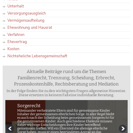
Unterhalt
Versorgungsausgleich
Vermögensaufteilung
Ehewohnung und Hausrat
Verfahren
Ehevertrag
Kosten
Nichteheliche Lebensgemeinschaft
Aktuelle Beiträge rund um die Themen
Familienrecht, Trennung, Scheidung, Erbrecht,
Prozesskostenhilfe, Rechtsberatung und Mediation
In der Folge finden Sie zu den wichtigsten Fragen allgemeine Hinweise.
Diese ersetzen in keinem Fall eine individuelle Beratung.
Sorgerecht
Miteinander verheiratete Eltern sind für gemeinsame Kinder
Inhaber der gemeinsamen elterlichen Sorge. In aller Regel bleibt
es auch nach der Scheidung beim gemeinsamen Sorgerecht für
die gemeinsamen Kinder. Auch geschiedene Eheleute müssen
daher wichtige Entscheidungen ihre Kinder betreffend
gemeinsam treffen. Will ein Elternteil die alleinige elterliche
Sorge haben, muss er einen begründeten Antrag an das