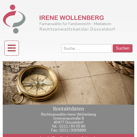
Fachanwältin für Familienrecht - Mediatorin
Rechtsanwaltskanzlei Düsseldorf
Suchen
Kontaktdaten
Rechtsanwältin Irene Wollenberg
Gneisenaustraße 8
40477 Düsseldorf
Tel.: 0211 / 93 05 80
Fax.: 0211 / 9305899