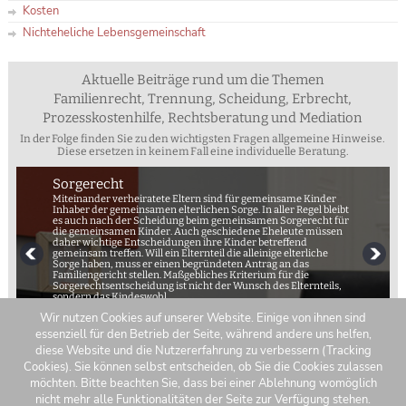
Kosten
Nichteheliche Lebensgemeinschaft
Aktuelle Beiträge rund um die Themen
Familienrecht, Trennung, Scheidung, Erbrecht,
Prozesskostenhilfe, Rechtsberatung und Mediation
In der Folge finden Sie zu den wichtigsten Fragen allgemeine Hinweise.
Diese ersetzen in keinem Fall eine individuelle Beratung.
Sorgerecht
Miteinander verheiratete Eltern sind für gemeinsame Kinder
Inhaber der gemeinsamen elterlichen Sorge. In aller Regel bleibt
es auch nach der Scheidung beim gemeinsamen Sorgerecht für
die gemeinsamen Kinder. Auch geschiedene Eheleute müssen
daher wichtige Entscheidungen ihre Kinder betreffend
gemeinsam treffen. Will ein Elternteil die alleinige elterliche
Sorge haben, muss er einen begründeten Antrag an das
Familiengericht stellen. Maßgebliches Kriterium für die
Sorgerechtsentscheidung ist nicht der Wunsch des Elternteils,
sondern das Kindeswohl.
Wir nutzen Cookies auf unserer Website. Einige von ihnen sind
essenziell für den Betrieb der Seite, während andere uns helfen,
diese Website und die Nutzererfahrung zu verbessern (Tracking
Cookies). Sie können selbst entscheiden, ob Sie die Cookies zulassen
möchten. Bitte beachten Sie, dass bei einer Ablehnung womöglich
Cookies
Datenschutz
Impressum
Recht
nicht mehr alle Funktionalitäten der Seite zur Verfügung stehen.