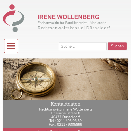
Fachanwältin für Familienrecht - Mediatorin
Rechtsanwaltskanzlei Düsseldorf
Suchen
Kontaktdaten
Rechtsanwältin Irene Wollenberg
Gneisenaustraße 8
40477 Düsseldorf
Tel.: 0211 / 93 05 80
Fax.: 0211 / 9305899