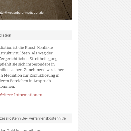
zlei@wollenberg-mediation.de
iation
iation ist die Kunst, Konflikte
struktiv zu lösen. Als Weg der
ergerichtlichen Streitbeilegung
fiehlt sie sich insbesondere in
miliensachen. Zunehmend wird aber
h Mediation zur Konfliktlösung in
deren Bereichen in Anspruch
nommen.
Weitere Informationen
zesskostenhilfe- Verfahrenskostenhilfe
 das Geld knapp, gibt es