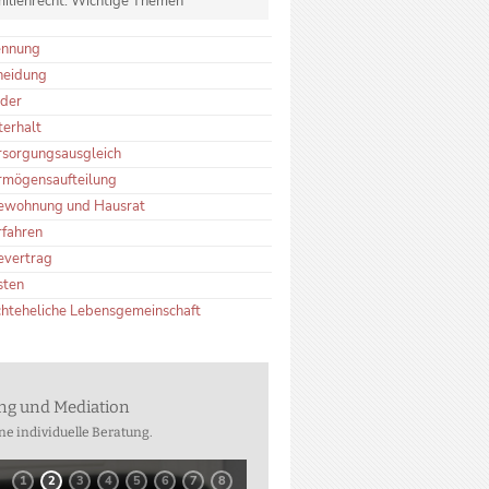
ilienrecht: Wichtige Themen
ennung
heidung
nder
terhalt
rsorgungsausgleich
rmögensaufteilung
ewohnung und Hausrat
rfahren
evertrag
sten
chteheliche Lebensgemeinschaft
ung und Mediation
ne individuelle Beratung.
1
2
3
4
5
6
7
8