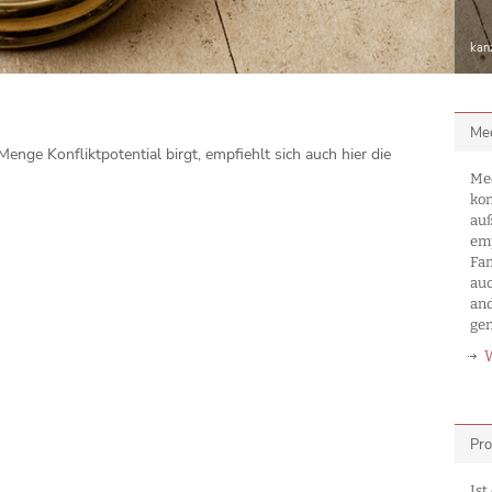
kan
Med
nge Konfliktpotential birgt, empfiehlt sich auch hier die
Med
kon
auß
emp
Fa
auc
an
ge
Pro
Ist