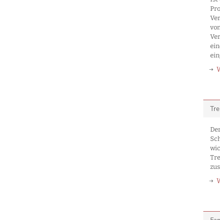
Pro
Ver
vom
Ver
ein
ein
Tre
Der
Sch
wic
Tr
zu