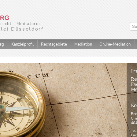
nrecht - Mediatorin
lei Düsseldorf
erg
Kanzleiprofil
Rechtsgebiete
Mediation
Online-Mediation
Ir
Re
Fa
Me
Ko
Rec
Gne
404
Tel
Fax