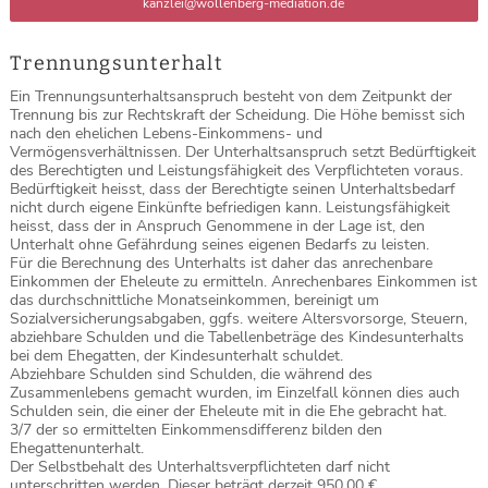
kanzlei@wollenberg-mediation.de
Trennungsunterhalt
Ein Trennungsunterhaltsanspruch besteht von dem Zeitpunkt der
Trennung bis zur Rechtskraft der Scheidung. Die Höhe bemisst sich
nach den ehelichen Lebens-Einkommens- und
Vermögensverhältnissen. Der Unterhaltsanspruch setzt Bedürftigkeit
des Berechtigten und Leistungsfähigkeit des Verpflichteten voraus.
Bedürftigkeit heisst, dass der Berechtigte seinen Unterhaltsbedarf
nicht durch eigene Einkünfte befriedigen kann. Leistungsfähigkeit
heisst, dass der in Anspruch Genommene in der Lage ist, den
Unterhalt ohne Gefährdung seines eigenen Bedarfs zu leisten.
Für die Berechnung des Unterhalts ist daher das anrechenbare
Einkommen der Eheleute zu ermitteln. Anrechenbares Einkommen ist
das durchschnittliche Monatseinkommen, bereinigt um
Sozialversicherungsabgaben, ggfs. weitere Altersvorsorge, Steuern,
abziehbare Schulden und die Tabellenbeträge des Kindesunterhalts
bei dem Ehegatten, der Kindesunterhalt schuldet.
Abziehbare Schulden sind Schulden, die während des
Zusammenlebens gemacht wurden, im Einzelfall können dies auch
Schulden sein, die einer der Eheleute mit in die Ehe gebracht hat.
3/7 der so ermittelten Einkommensdifferenz bilden den
Ehegattenunterhalt.
Der Selbstbehalt des Unterhaltsverpflichteten darf nicht
unterschritten werden. Dieser beträgt derzeit 950,00 €