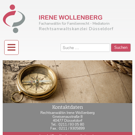
Fachanwältin für Familienrecht - Mediatorin
Rechtsanwaltskanzlei Düsseldorf
Suchen
Kontaktdaten
Rechtsanwältin Irene Wollenberg
Gneisenaustraße 8
40477 Düsseldorf
Tel.: 0211 / 93 05 80
Fax.: 0211 / 9305899