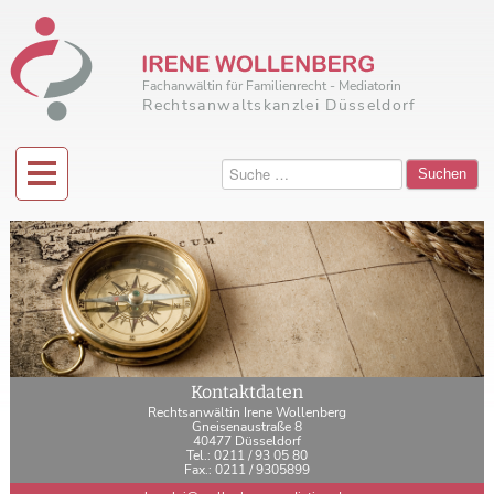
Fachanwältin für Familienrecht - Mediatorin
Rechtsanwaltskanzlei Düsseldorf
Suchen
Kontaktdaten
Rechtsanwältin Irene Wollenberg
Gneisenaustraße 8
40477 Düsseldorf
Tel.: 0211 / 93 05 80
Fax.: 0211 / 9305899