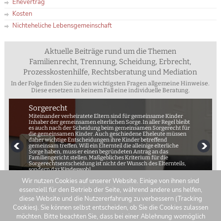
Ehevertrag
Kosten
Nichteheliche Lebensgemeinschaft
Aktuelle Beiträge rund um die Themen
Familienrecht, Trennung, Scheidung, Erbrecht,
Prozesskostenhilfe, Rechtsberatung und Mediation
In der Folge finden Sie zu den wichtigsten Fragen allgemeine Hinweise.
Diese ersetzen in keinem Fall eine individuelle Beratung.
Sorgerecht
Miteinander verheiratete Eltern sind für gemeinsame Kinder
Inhaber der gemeinsamen elterlichen Sorge. In aller Regel bleibt
es auch nach der Scheidung beim gemeinsamen Sorgerecht für
die gemeinsamen Kinder. Auch geschiedene Eheleute müssen
daher wichtige Entscheidungen ihre Kinder betreffend
gemeinsam treffen. Will ein Elternteil die alleinige elterliche
Sorge haben, muss er einen begründeten Antrag an das
Familiengericht stellen. Maßgebliches Kriterium für die
Sorgerechtsentscheidung ist nicht der Wunsch des Elternteils,
sondern das Kindeswohl.
Wir nutzen Cookies auf unserer Website. Einige von ihnen sind
essenziell für den Betrieb der Seite, während andere uns helfen,
diese Website und die Nutzererfahrung zu verbessern (Tracking
Cookies). Sie können selbst entscheiden, ob Sie die Cookies zulassen
möchten. Bitte beachten Sie, dass bei einer Ablehnung womöglich